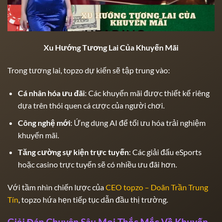
Xu Hướng Tương Lai Của Khuyến Mãi
Trong tương lai, topzo dự kiến sẽ tập trung vào:
Cá nhân hóa ưu đãi
: Các khuyến mãi được thiết kế riêng
dựa trên thói quen cá cược của người chơi.
Công nghệ mới
: Ứng dụng AI để tối ưu hóa trải nghiệm
khuyến mãi.
Tăng cường sự kiện trực tuyến
: Các giải đấu eSports
hoặc casino trực tuyến sẽ có nhiều ưu đãi hơn.
Với tầm nhìn chiến lược của
CEO topzo – Doãn Trần Trung
Tín
, topzo hứa hẹn tiếp tục dẫn đầu thị trường.
Giải Đáp Chuyên Sâu Mọi Thắc Mắc Về Khuyến