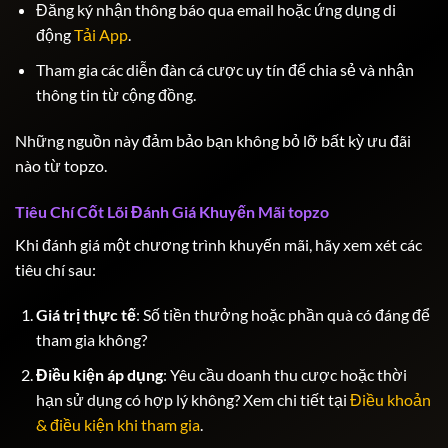
Đăng ký nhận thông báo qua email hoặc ứng dụng di
động
Tải App
.
Tham gia các diễn đàn cá cược uy tín để chia sẻ và nhận
thông tin từ cộng đồng.
Những nguồn này đảm bảo bạn không bỏ lỡ bất kỳ ưu đãi
nào từ topzo.
Tiêu Chí Cốt Lõi Đánh Giá Khuyến Mãi topzo
Khi đánh giá một chương trình khuyến mãi, hãy xem xét các
tiêu chí sau:
Giá trị thực tế
: Số tiền thưởng hoặc phần quà có đáng để
tham gia không?
Điều kiện áp dụng
: Yêu cầu doanh thu cược hoặc thời
hạn sử dụng có hợp lý không? Xem chi tiết tại
Điều khoản
& điều kiện khi tham gia
.