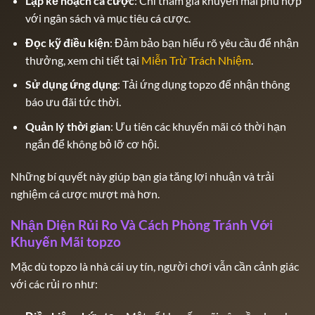
Lập kế hoạch cá cược
: Chỉ tham gia khuyến mãi phù hợp
với ngân sách và mục tiêu cá cược.
Đọc kỹ điều kiện
: Đảm bảo bạn hiểu rõ yêu cầu để nhận
thưởng, xem chi tiết tại
Miễn Trừ Trách Nhiệm
.
Sử dụng ứng dụng
: Tải ứng dụng topzo để nhận thông
báo ưu đãi tức thời.
Quản lý thời gian
: Ưu tiên các khuyến mãi có thời hạn
ngắn để không bỏ lỡ cơ hội.
Những bí quyết này giúp bạn gia tăng lợi nhuận và trải
nghiệm cá cược mượt mà hơn.
Nhận Diện Rủi Ro Và Cách Phòng Tránh Với
Khuyến Mãi topzo
Mặc dù topzo là nhà cái uy tín, người chơi vẫn cần cảnh giác
với các rủi ro như: