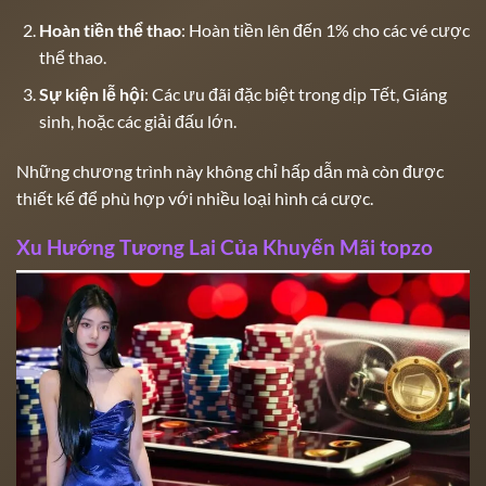
Hoàn tiền thể thao
: Hoàn tiền lên đến 1% cho các vé cược
thể thao.
Sự kiện lễ hội
: Các ưu đãi đặc biệt trong dịp Tết, Giáng
sinh, hoặc các giải đấu lớn.
Những chương trình này không chỉ hấp dẫn mà còn được
thiết kế để phù hợp với nhiều loại hình cá cược.
Xu Hướng Tương Lai Của Khuyến Mãi topzo