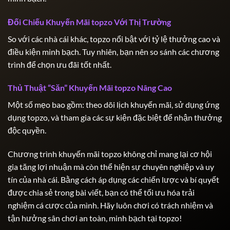
Đối Chiếu Khuyến Mãi topzo Với Thị Trường
So với các nhà cái khác, topzo nổi bật với tỷ lệ thưởng cao và
điều kiện minh bạch. Tuy nhiên, bạn nên so sánh các chương
trình để chọn ưu đãi tốt nhất.
Thủ Thuật “Săn” Khuyến Mãi topzo Nâng Cao
Một số mẹo bao gồm: theo dõi lịch khuyến mãi, sử dụng ứng
dụng topzo, và tham gia các sự kiện đặc biệt để nhận thưởng
độc quyền.
Chương trình khuyến mãi topzo không chỉ mang lại cơ hội
gia tăng lợi nhuận mà còn thể hiện sự chuyên nghiệp và uy
tín của nhà cái. Bằng cách áp dụng các chiến lược và bí quyết
được chia sẻ trong bài viết, bạn có thể tối ưu hóa trải
nghiệm cá cược của mình. Hãy luôn chơi có trách nhiệm và
tận hưởng sân chơi an toàn, minh bạch tại topzo!