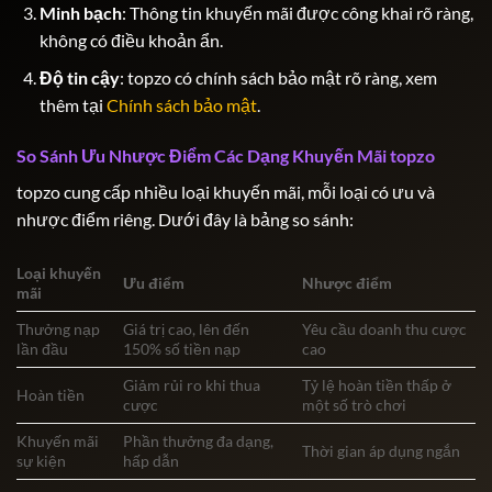
Minh bạch
: Thông tin khuyến mãi được công khai rõ ràng,
không có điều khoản ẩn.
Độ tin cậy
: topzo có chính sách bảo mật rõ ràng, xem
thêm tại
Chính sách bảo mật
.
So Sánh Ưu Nhược Điểm Các Dạng Khuyến Mãi topzo
topzo cung cấp nhiều loại khuyến mãi, mỗi loại có ưu và
nhược điểm riêng. Dưới đây là bảng so sánh:
Loại khuyến
Ưu điểm
Nhược điểm
mãi
Thưởng nạp
Giá trị cao, lên đến
Yêu cầu doanh thu cược
lần đầu
150% số tiền nạp
cao
Giảm rủi ro khi thua
Tỷ lệ hoàn tiền thấp ở
Hoàn tiền
cược
một số trò chơi
Khuyến mãi
Phần thưởng đa dạng,
Thời gian áp dụng ngắn
sự kiện
hấp dẫn