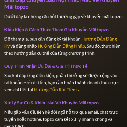
Mãi topzo
Dưới đây là những câu hỏi thường gặp về khuyến mãi topzo:
Điều Kiện & Cách Thức Tham Gia Khuyến Mãi topzo
Để tham gia, bạn cần đăng ký tài khoản
Hướng Dẫn Đăng
Ký
và đăng nhập
Hướng Dẫn Đăng Nhập
. Sau đó, thực hiện
theo hướng dẫn cụ thể của từng chương trình.
Quy Trình Nhận Ưu Đãi & Giá Trị Thực Tế
Sau khi đáp ứng điều kiện, phần thưởng sẽ được cộng vào
tài khoản. Để rút tiền, bạn cần hoàn thành doanh thu cược,
xem chi tiết tại
Hướng Dẫn Rút Tiền tại
.
Xử Lý Sự Cố & Khiếu Nại Về Khuyến Mãi topzo
Nếu gặp vấn đề, liên hệ đội ngũ hỗ trợ qua email, chat trực
tuyến hoặc hotline. topzo cam kết xử lý nhanh chóng và
minh bạch.