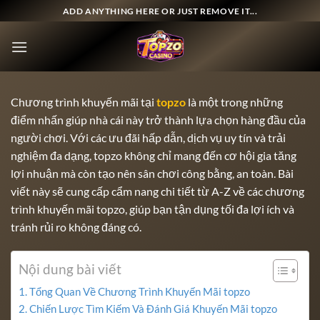
Chuyển
ADD ANYTHING HERE OR JUST REMOVE IT...
đến
nội
dung
Chương trình khuyến mãi tại
topzo
là một trong những
điểm nhấn giúp nhà cái này trở thành lựa chọn hàng đầu của
người chơi. Với các ưu đãi hấp dẫn, dịch vụ uy tín và trải
nghiệm đa dạng, topzo không chỉ mang đến cơ hội gia tăng
lợi nhuận mà còn tạo nên sân chơi công bằng, an toàn. Bài
viết này sẽ cung cấp cẩm nang chi tiết từ A-Z về các chương
trình khuyến mãi topzo, giúp bạn tận dụng tối đa lợi ích và
tránh rủi ro không đáng có.
Nội dung bài viết
Tổng Quan Về Chương Trình Khuyến Mãi topzo
Chiến Lược Tìm Kiếm Và Đánh Giá Khuyến Mãi topzo