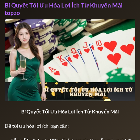
Bí Quyết Tối Ưu Hóa Lợi Ích Từ Khuyến Mãi
topzo
Bí Quyết Tối Ưu Hóa Lợi Ích Từ Khuyến Mãi
Để tối ưu hóa lợi ích, bạn cần: