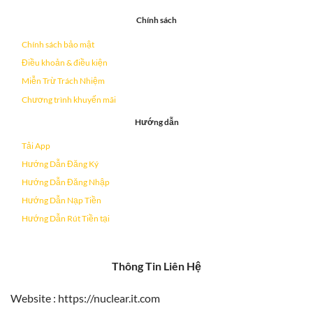
Chính sách
Chính sách bảo mật
Điều khoản & điều kiện
Miễn Trừ Trách Nhiệm
Chương trình khuyến mãi
Hướng dẫn
Tải App
Hướng Dẫn Đăng Ký
Hướng Dẫn Đăng Nhập
Hướng Dẫn Nạp Tiền
Hướng Dẫn Rút Tiền tại
Thông Tin Liên Hệ
Website : https://nuclear.it.com