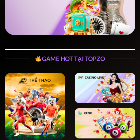
GAME HOT TẠI TOPZO