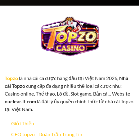
Topzo
là nhà cái cá cược hàng đầu tại Việt Nam 2026,
Nhà
cái Topzo
cung cấp đa dạng nhiều thể loại cá cược như:
Casino online, Thể thao, Lô đề, Slot game, Bắn cá ... Website
nuclear.it.com
là đại lý ủy quyền chính thức từ nhà cái Topzo
tại Việt Nam.
Giới Thiệu
CEO topzo - Doãn Trần Trung Tín