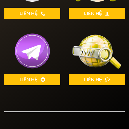
LIÊN HỆ
LIÊN HỆ
LIÊN HỆ
LIÊN HỆ